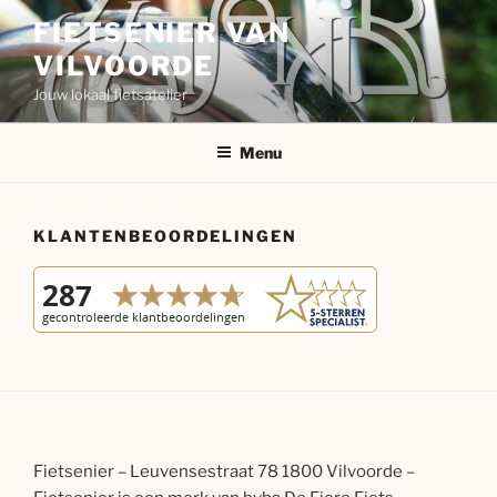
Spring
FIETSENIER VAN
naar
VILVOORDE
de
inhoud
Jouw lokaal fietsatelier
Menu
KLANTENBEOORDELINGEN
Fietsenier – Leuvensestraat 78 1800 Vilvoorde –