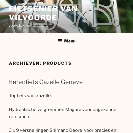
Spring
FIETSENIER VAN
naar
VILVOORDE
de
inhoud
Jouw lokaal fietsatelier
Menu
ARCHIEVEN:
PRODUCTS
Herenfiets Gazelle Geneve
Topfiets van Gazelle.
Hydraulische velgremmen Magura voor ongekende
remkracht
3 x 9 versnellingen Shimano Deore voor precies en